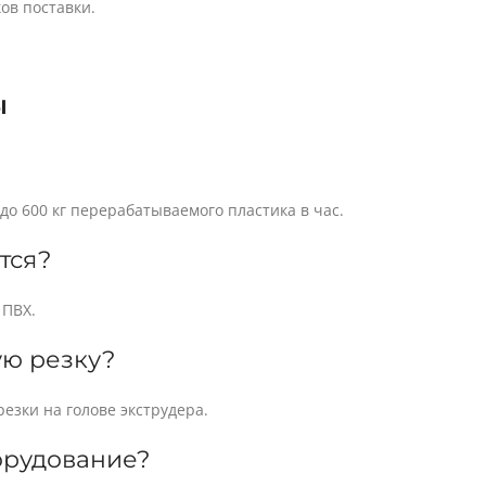
ов поставки.
ы
о 600 кг перерабатываемого пластика в час.
тся?
 ПВХ.
ую резку?
езки на голове экструдера.
орудование?