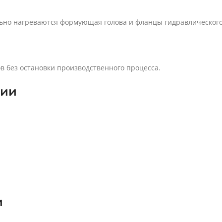
льно нагреваются формующая голова и фланцы гидравлическог
 без остановки производственного процесса.
ции
и