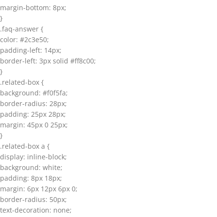
margin-bottom: 8px;
}
.faq-answer {
color: #2c3e50;
padding-left: 14px;
border-left: 3px solid #ff8c00;
}
.related-box {
background: #f0f5fa;
border-radius: 28px;
padding: 25px 28px;
margin: 45px 0 25px;
}
.related-box a {
display: inline-block;
background: white;
padding: 8px 18px;
margin: 6px 12px 6px 0;
border-radius: 50px;
text-decoration: none;