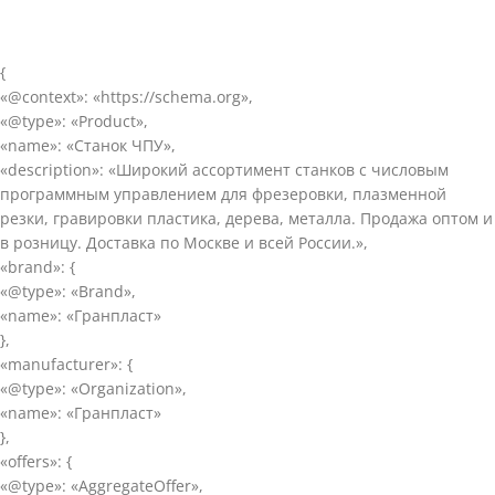
{
«@context»: «https://schema.org»,
«@type»: «Product»,
«name»: «Станок ЧПУ»,
«description»: «Широкий ассортимент станков с числовым
программным управлением для фрезеровки, плазменной
резки, гравировки пластика, дерева, металла. Продажа оптом и
в розницу. Доставка по Москве и всей России.»,
«brand»: {
«@type»: «Brand»,
«name»: «Гранпласт»
},
«manufacturer»: {
«@type»: «Organization»,
«name»: «Гранпласт»
},
«offers»: {
«@type»: «AggregateOffer»,