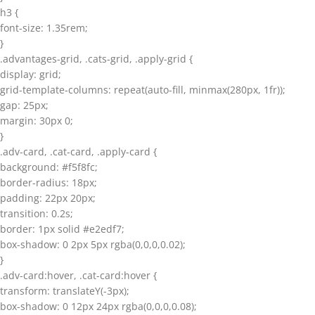
h3 {
font-size: 1.35rem;
}
.advantages-grid, .cats-grid, .apply-grid {
display: grid;
grid-template-columns: repeat(auto-fill, minmax(280px, 1fr));
gap: 25px;
margin: 30px 0;
}
.adv-card, .cat-card, .apply-card {
background: #f5f8fc;
border-radius: 18px;
padding: 22px 20px;
transition: 0.2s;
border: 1px solid #e2edf7;
box-shadow: 0 2px 5px rgba(0,0,0,0.02);
}
.adv-card:hover, .cat-card:hover {
transform: translateY(-3px);
box-shadow: 0 12px 24px rgba(0,0,0,0.08);