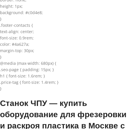
height: 1px;
background: #c0d4e8;
}
.footer-contacts {
text-align: center;
font-size: 0.9rem;
color: #4a627a;
margin-top: 30px;
}
@media (max-width: 680px) {
.seo-page { padding: 15px; }
h1 { font-size: 1.6rem; }
.price-tag { font-size: 1.4rem; }
}
Станок ЧПУ — купить
оборудование для фрезеровки
и раскроя пластика в Москве с