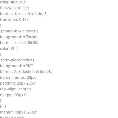
color: #0a5c8e;
font-weight: 500;
border: 1px solid #cbdde8;
transition: 0.15s;
}
.related-box a:hover {
background: #ff8c00;
border-color: #ff8c00;
color: #fff;
}
.form-placeholder {
background: #ffffff;
border: 2px dashed #c0d4e8;
border-radius: 28px;
padding: 25px 20px;
text-align: center;
margin: 35px 0;
}
hr {
margin: 40px 0 20px;
border: none;