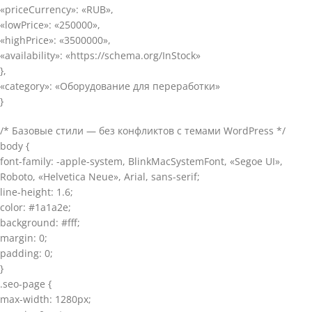
«priceCurrency»: «RUB»,
«lowPrice»: «250000»,
«highPrice»: «3500000»,
«availability»: «https://schema.org/InStock»
},
«category»: «Оборудование для переработки»
}
/* Базовые стили — без конфликтов с темами WordPress */
body {
font-family: -apple-system, BlinkMacSystemFont, «Segoe UI»,
Roboto, «Helvetica Neue», Arial, sans-serif;
line-height: 1.6;
color: #1a1a2e;
background: #fff;
margin: 0;
padding: 0;
}
.seo-page {
max-width: 1280px;