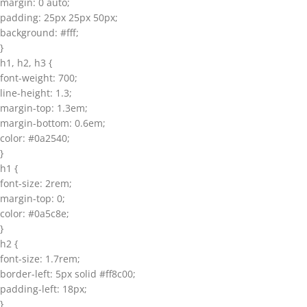
margin: 0 auto;
padding: 25px 25px 50px;
background: #fff;
}
h1, h2, h3 {
font-weight: 700;
line-height: 1.3;
margin-top: 1.3em;
margin-bottom: 0.6em;
color: #0a2540;
}
h1 {
font-size: 2rem;
margin-top: 0;
color: #0a5c8e;
}
h2 {
font-size: 1.7rem;
border-left: 5px solid #ff8c00;
padding-left: 18px;
}