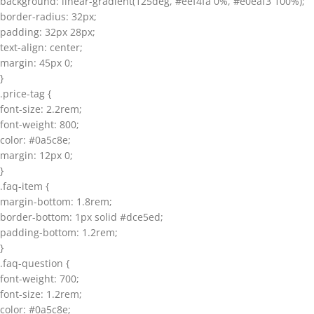
background: linear-gradient(125deg, #eef4fa 0%, #e0eaf3 100%);
border-radius: 32px;
padding: 32px 28px;
text-align: center;
margin: 45px 0;
}
.price-tag {
font-size: 2.2rem;
font-weight: 800;
color: #0a5c8e;
margin: 12px 0;
}
.faq-item {
margin-bottom: 1.8rem;
border-bottom: 1px solid #dce5ed;
padding-bottom: 1.2rem;
}
.faq-question {
font-weight: 700;
font-size: 1.2rem;
color: #0a5c8e;