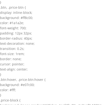
}
.btn, .price-btn {
display: inline-block;
background: #ff8c00;
color: #1a1a2e;
font-weight: 700;
padding: 12px 32px;
border-radius: 40px;
text-decoration: none;
transition: 0.2s;
font-size: 1rem;
border: none;
cursor: pointer;
text-align: center;
}
.btn:hover, .price-btn:hover {
background: #e07c00;
color: #fff;
}
.price-block {