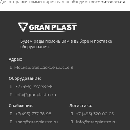
Для отправки комментария вам необходимо
.
авторизоваться
Будем рады помочь Вам в выборе и поставке
оборудования.
Адрес:
Москва, Заводское шоссе 9
Оборудование:
+7 (495) 777-78-98
info@granplastm.ru
Снабжение:
Логистика:
+7(495) 777-78-98
+7 (495) 320-00-05
snab@granplastm.ru
info@granplastm.ru